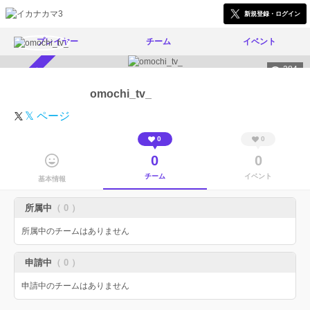
新規登録・ログイン
プレイヤー
チーム
イベント
284
スカウト受付中
omochi_tv_
𝕏 ページ
0
0
0
0
チーム
イベント
基本情報
所属中
（ 0 ）
所属中のチームはありません
申請中
（ 0 ）
申請中のチームはありません