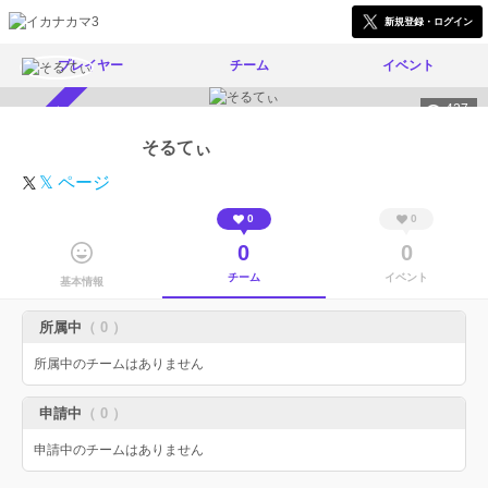
新規登録・ログイン
プレイヤー
チーム
イベント
427
スカウト受付中
そるてぃ
𝕏 ページ
0
0
0
0
チーム
イベント
基本情報
所属中
（ 0 ）
所属中のチームはありません
申請中
（ 0 ）
申請中のチームはありません