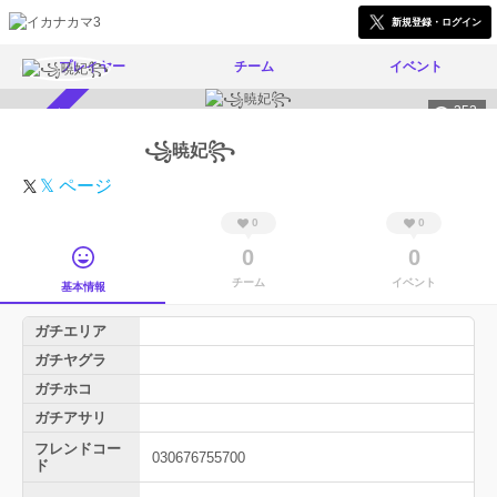
新規登録・ログイン
プレイヤー
チーム
イベント
352
スカウト受付中
꧁暁妃꧂
𝕏 ページ
0
0
0
0
チーム
イベント
基本情報
ガチエリア
ガチヤグラ
ガチホコ
ガチアサリ
フレンドコー
030676755700
ド