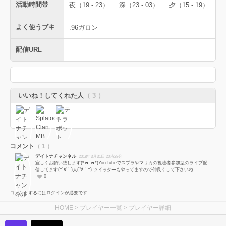
活動時間帯
夜（19 - 23）
深（23 - 03）
夕（15 - 19）
よく使うブキ
.96ガロン
配信URL
いいね！してくれた人
（ 3 ）
コメント
（ 1 ）
デイトナチャンネル
2018年3月31日 20時28分
宜しくお願い致します(*☻-☻*)YouTubeでスプラやマリカの視聴者参加型のライブ配
信してます(=´∀｀)人(´∀｀=) ツイッターもやってますので仲良くして下さいね
0
コメントするにはログインが必要です
HOME
>
プレイヤー一覧
> プレイヤー詳細