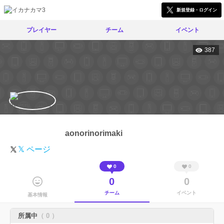
新規登録・ログイン
プレイヤー
チーム
イベント
387
aonorinorimaki
𝕏 ページ
0
0
0
0
チーム
イベント
基本情報
所属中
（ 0 ）