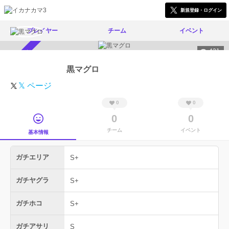
新規登録・ログイン
プレイヤー
チーム
イベント
421
スカウト受付中
黒マグロ
𝕏 ページ
0
0
0
0
チーム
イベント
基本情報
ガチエリア
S+
ガチヤグラ
S+
ガチホコ
S+
ガチアサリ
S