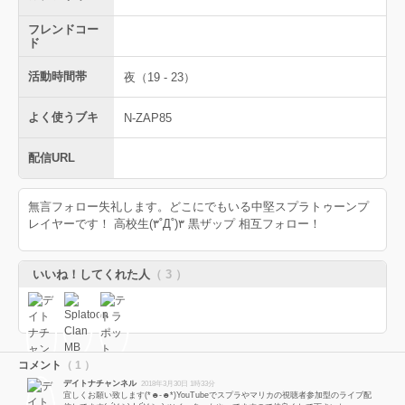
フレンドコー
ド
活動時間帯
夜（19 - 23）
よく使うブキ
N-ZAP85
配信URL
無言フォロー失礼します。どこにでもいる中堅スプラトゥーンプ
レイヤーです！ 高校生(۳˚Д˚)۳ 黒ザップ 相互フォロー！
いいね！してくれた人
（ 3 ）
コメント
（ 1 ）
デイトナチャンネル
2018年3月30日 1時33分
宜しくお願い致します(*☻-☻*)YouTubeでスプラやマリカの視聴者参加型のライブ配