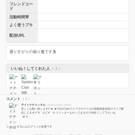
フレンドコー
ド
活動時間帯
よく使うブキ
配信URL
通りすがりの煽り魔です🕺
いいね！してくれた人
（ 3 ）
コメント
（ 1 ）
デイトナチャンネル
2018年3月29日 12時4分
宜しくお願い致します(*☻-☻*)YouTubeでスプラやマリカの視聴者参加型のライブ配
信してます(=´∀｀)人(´∀｀=) ツイッターもやってますので仲良くして下さいね
0
コメントするにはログインが必要です