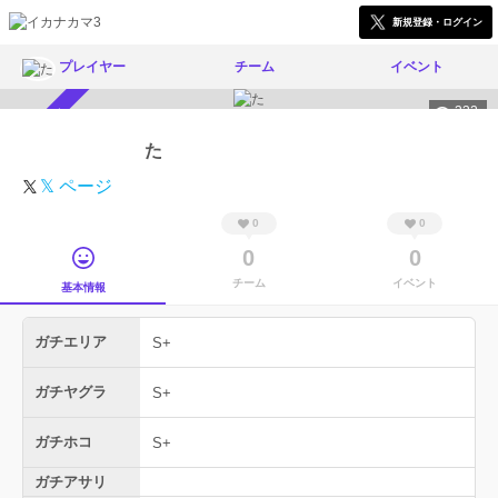
新規登録・ログイン
プレイヤー
チーム
イベント
332
スカウト受付中
た
𝕏 ページ
0
0
0
0
チーム
イベント
基本情報
ガチエリア
S+
ガチヤグラ
S+
ガチホコ
S+
ガチアサリ