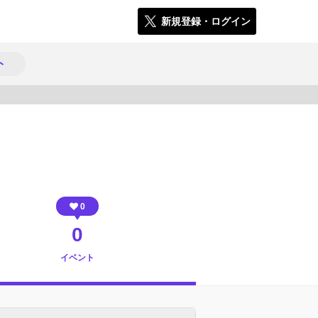
新規登録・ログイン
ト
432
0
0
イベント