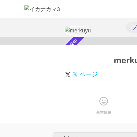
プ
スカウト受付中
merk
𝕏 ページ
基本情報