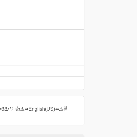
000 =3🎁🎈 👍⚠➡English(US)⬅⚠✌