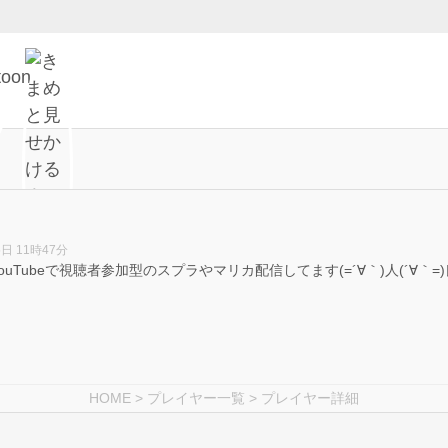
5日 11時47分
YouTubeで視聴者参加型のスプラやマリカ配信してます(=´∀｀)人(´
HOME
>
プレイヤー一覧
> プレイヤー詳細