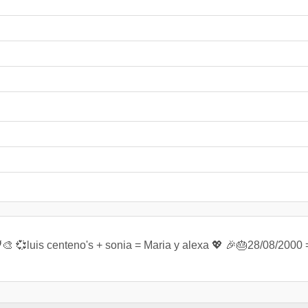
🎨 💞luis centeno's + sonia = Maria y alexa 💖 🎉🎂28/08/2