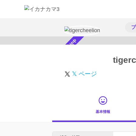
プ
スカウト受付中
tiger
𝕏 ページ
基本情報