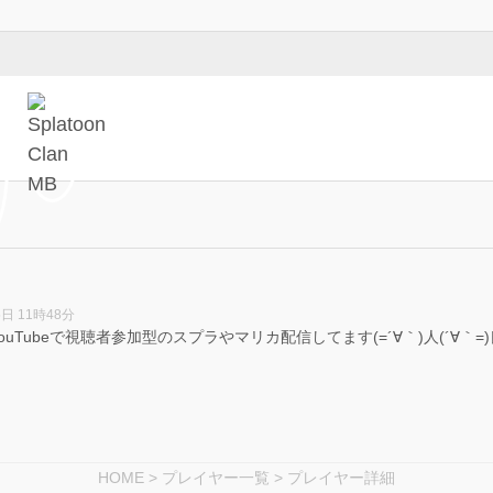
5日 11時48分
YouTubeで視聴者参加型のスプラやマリカ配信してます(=´∀｀)人(´
HOME
>
プレイヤー一覧
> プレイヤー詳細