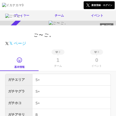
新規登録・ログイン
プレイヤー
チーム
イベント
745
スカウト受付中
ご 〜 ご 。
𝕏 ページ
2
0
1
0
チーム
イベント
基本情報
ガチエリア
S+
ガチヤグラ
S+
ガチホコ
S+
ガチアサリ
B