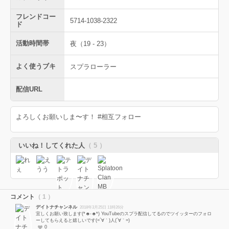
フレンドコー
5714-1038-2322
ド
活動時間帯
夜（19 - 23）
よく使うブキ
スプラローラー
配信URL
よろしくお願いしま〜す！ #相互フォロー
いいね！してくれた人
（ 5 ）
コメント
（ 1 ）
デイトナチャンネル
2018年3月25日 11時26分
宜しくお願い致します(*☻-☻*) YouTubeのスプラ配信してるのでツイッターのフォロ
ーしてもらえると嬉しいです(=´∀｀)人(´∀｀=)
0