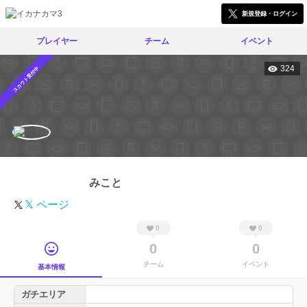
新規登録・ログイン
プレイヤー
チーム
イベント
324
スカウト受付中
みこと
𝕏 ページ
0
0
0
0
チーム
イベント
基本情報
ガチエリア