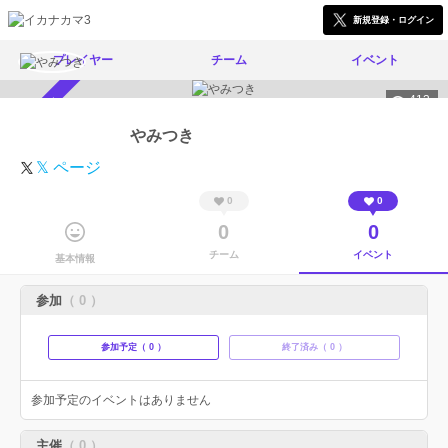
新規登録・ログイン
プレイヤー
チーム
イベント
413
スカウト受付中
やみつき
𝕏 ページ
0
0
0
0
チーム
イベント
基本情報
参加
（ 0 ）
参加予定（ 0 ）
終了済み（ 0 ）
参加予定のイベントはありません
主催
（ 0 ）