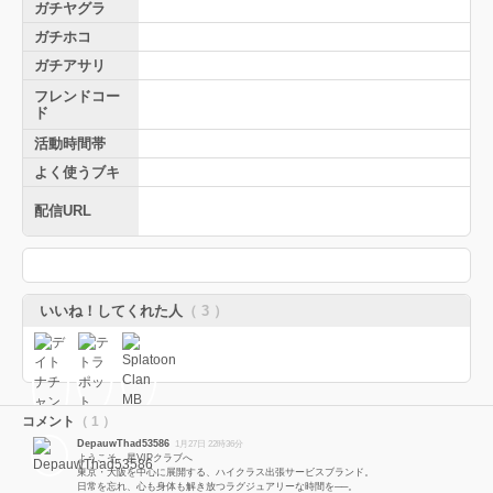
ガチヤグラ
ガチホコ
ガチアサリ
フレンドコー
ド
活動時間帯
よく使うブキ
配信URL
いいね！してくれた人
（ 3 ）
コメント
（ 1 ）
DepauwThad53586
1月27日 22時36分
ようこそ、星VIPクラブへ
東京・大阪を中心に展開する、ハイクラス出張サービスブランド。
日常を忘れ、心も身体も解き放つラグジュアリーな時間を──。