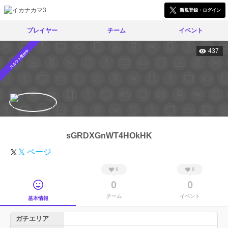
新規登録・ログイン
プレイヤー
チーム
イベント
437
スカウト受付中
sGRDXGnWT4HOkHK
𝕏 ページ
0
0
0
0
チーム
イベント
基本情報
ガチエリア