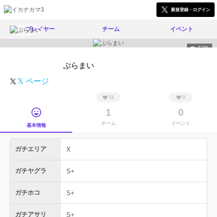
新規登録・ログイン
プレイヤー
チーム
イベント
579
ぷらまい
𝕏 ページ
11
0
1
0
チーム
イベント
基本情報
ガチエリア
X
ガチヤグラ
S+
ガチホコ
S+
ガチアサリ
S+