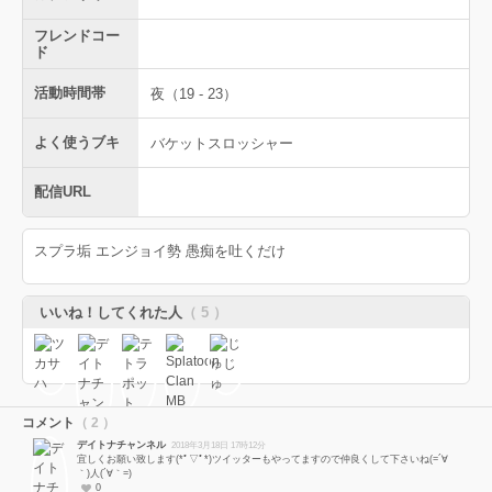
フレンドコー
ド
活動時間帯
夜（19 - 23）
よく使うブキ
バケットスロッシャー
配信URL
スプラ垢 エンジョイ勢 愚痴を吐くだけ
いいね！してくれた人
（ 5 ）
コメント
（ 2 ）
デイトナチャンネル
2018年3月18日 17時12分
宜しくお願い致します(*ﾟ▽ﾟ*)ツイッターもやってますので仲良くして下さいね(=´∀
｀)人(´∀｀=)
0