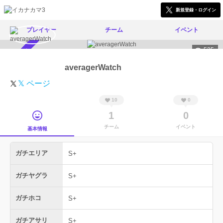
新規登録・ログイン
プレイヤー
チーム
イベント
525
スカウト受付中
averagerWatch
𝕏 ページ
10
0
1
0
チーム
イベント
基本情報
ガチエリア
S+
ガチヤグラ
S+
ガチホコ
S+
ガチアサリ
S+