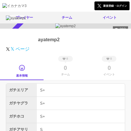
新規登録・ログイン
プレイヤー
チーム
イベント
392
スカウト受付中
ayatemp2
𝕏 ページ
0
0
0
0
チーム
イベント
基本情報
ガチエリア
S+
ガチヤグラ
S+
ガチホコ
S+
ガチアサリ
S