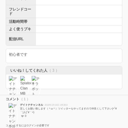
フレンドコー
ド
活動時間帯
よく使うブキ
配信URL
初心者です
いいね！してくれた人
（ 3 ）
コメント
（ 1 ）
デイトナチャンネル
2018年3月16日 1時36分
宜しくお願い致します（＾ω＾）ツイッターもやってますので仲良くして下さい(=´∀
｀)人(´∀｀=)
0
コメントするにはログインが必要です