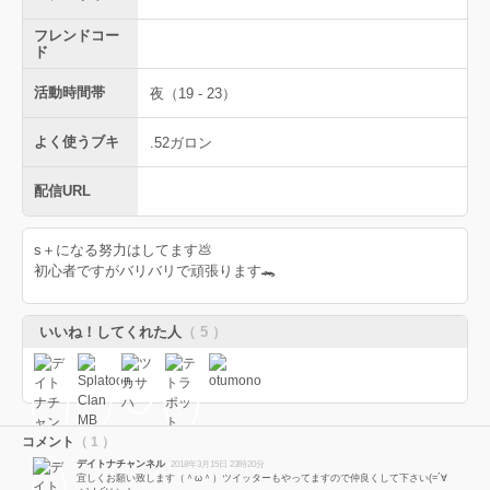
フレンドコー
ド
活動時間帯
夜（19 - 23）
よく使うブキ
.52ガロン
配信URL
s＋になる努力はしてます💩
初心者ですがバリバリで頑張ります🐊
いいね！してくれた人
（ 5 ）
コメント
（ 1 ）
デイトナチャンネル
2018年3月15日 23時20分
宜しくお願い致します（＾ω＾）ツイッターもやってますので仲良くして下さい(=´∀