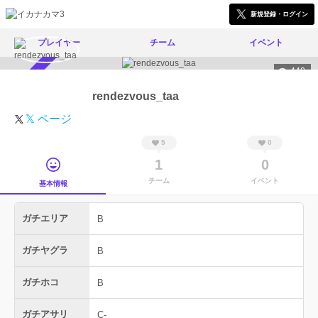
新規登録・ログイン
プレイヤー
チーム
イベント
440
スカウト受付中
rendezvous_taa
𝕏 ページ
5
0
1
0
チーム
イベント
基本情報
ガチエリア
B
ガチヤグラ
B
ガチホコ
B
ガチアサリ
C-