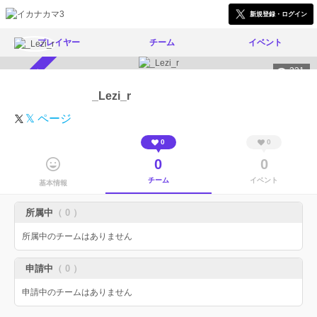
新規登録・ログイン
プレイヤー
チーム
イベント
331
スカウト受付中
_Lezi_r
𝕏 ページ
0
0
0
0
チーム
イベント
基本情報
所属中
（ 0 ）
所属中のチームはありません
申請中
（ 0 ）
申請中のチームはありません