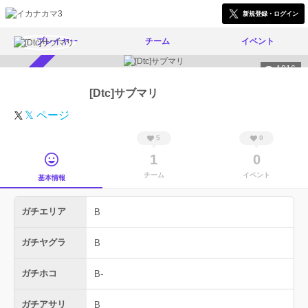
新規登録・ログイン
プレイヤー
チーム
イベント
1016
スカウト受付中
[Dtc]サブマリ
𝕏 ページ
5
0
1
0
チーム
イベント
基本情報
ガチエリア
B
ガチヤグラ
B
ガチホコ
B-
ガチアサリ
B