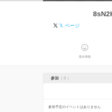
8sN2
𝕏 ページ
基本情報
参加
（ 0 ）
参加予定のイベントはありません