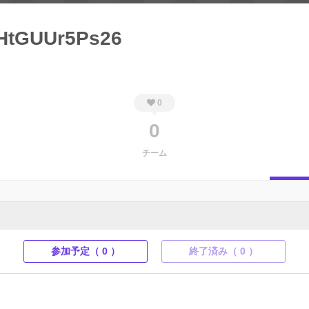
HtGUUr5Ps26
0
0
チーム
参加予定（ 0 ）
終了済み（ 0 ）