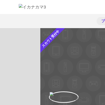
プ
スカウト受付中