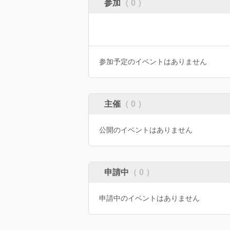
参加
（ 0 ）
参加予定のイベントはありません
主催
（ 0 ）
公開のイベントはありません
申請中
（ 0 ）
申請中のイベントはありません