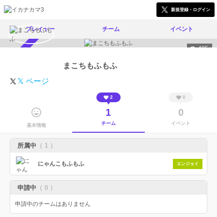
新規登録・ログイン
プレイヤー
チーム
イベント
485
スカウト受付中
まこちもふもふ
𝕏 ページ
2
0
1
0
チーム
イベント
基本情報
所属中
（ 1 ）
にゃんこもふもふ
エンジョイ
申請中
（ 0 ）
申請中のチームはありません