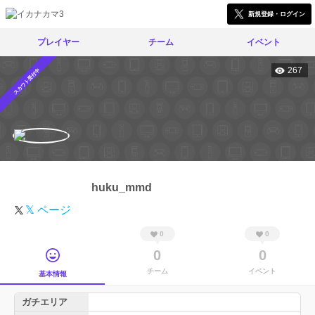
新規登録・ログイン
プレイヤー
チーム
イベント
267
スカウト受付中
huku_mmd
𝕏 ページ
0
0
0
0
チーム
イベント
基本情報
ガチエリア