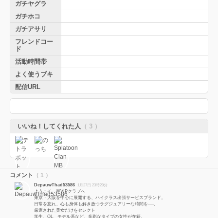
ガチヤグラ
ガチホコ
ガチアサリ
フレンドコー
ド
活動時間帯
よく使うブキ
配信URL
いいね！してくれた人
（ 3 ）
コメント
（ 1 ）
DepauwThad53586
1月27日 23時29分
ようこそ、星VIPクラブへ
東京・大阪を中心に展開する、ハイクラス出張サービスブランド。
日常を忘れ、心も身体も解き放つラグジュアリーな時間を──。
厳選された美女だけをセレクト
学生、OL、モデル系など、多彩なタイプの女性が在籍。