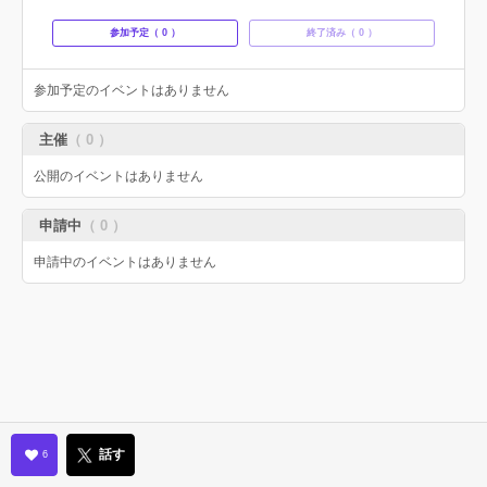
参加予定（ 0 ）
終了済み（ 0 ）
参加予定のイベントはありません
主催
（ 0 ）
公開のイベントはありません
申請中
（ 0 ）
申請中のイベントはありません
話す
6