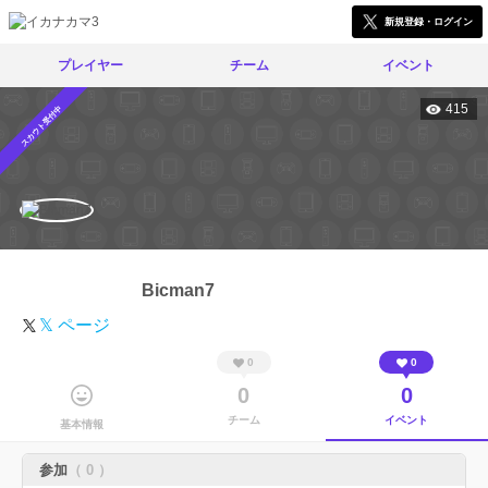
新規登録・ログイン
プレイヤー
チーム
イベント
415
スカウト受付中
Bicman7
𝕏 ページ
0
0
0
0
チーム
イベント
基本情報
参加
（ 0 ）