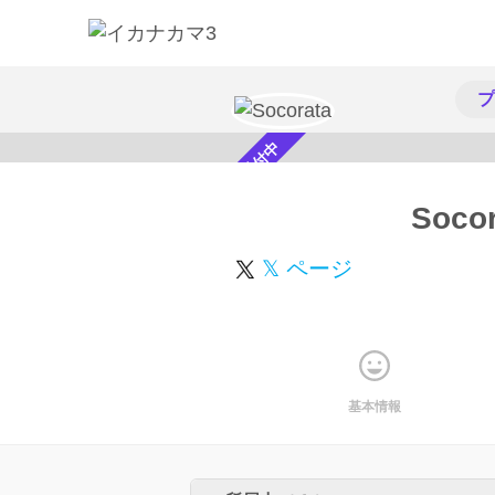
プ
スカウト受付中
Socor
𝕏 ページ
基本情報