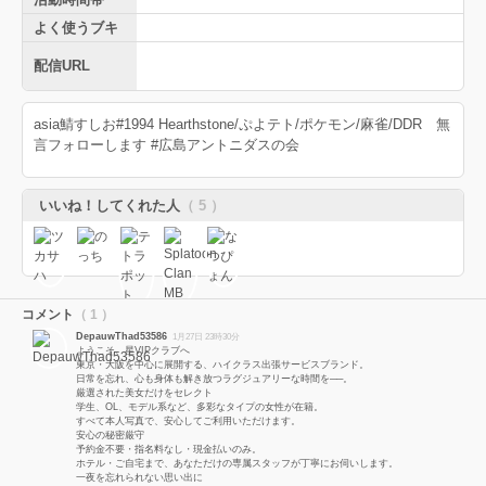
よく使うブキ
配信URL
asia鯖すしお#1994 Hearthstone/ぷよテト/ポケモン/麻雀/DDR 無
言フォローします #広島アントニダスの会
いいね！してくれた人
（ 5 ）
コメント
（ 1 ）
DepauwThad53586
1月27日 23時30分
ようこそ、星VIPクラブへ
東京・大阪を中心に展開する、ハイクラス出張サービスブランド。
日常を忘れ、心も身体も解き放つラグジュアリーな時間を──。
厳選された美女だけをセレクト
学生、OL、モデル系など、多彩なタイプの女性が在籍。
すべて本人写真で、安心してご利用いただけます。
安心の秘密厳守
予約金不要・指名料なし・現金払いのみ。
ホテル・ご自宅まで、あなただけの専属スタッフが丁寧にお伺いします。
一夜を忘れられない思い出に