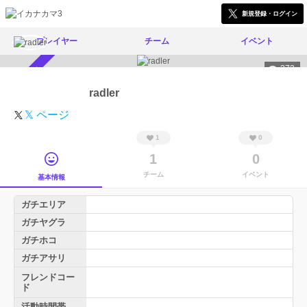
新規登録・ログイン
プレイヤー
チーム
イベント
372
スカウト受付中
radler
𝕏 ページ
1
0
1
0
チーム
イベント
基本情報
ガチエリア
ガチヤグラ
ガチホコ
ガチアサリ
フレンドコー
ド
活動時間帯