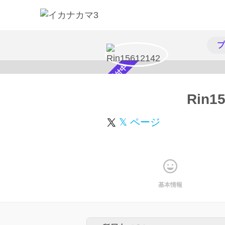
プ
スカウト受付中
Rin1
𝕏 ページ
基本情報