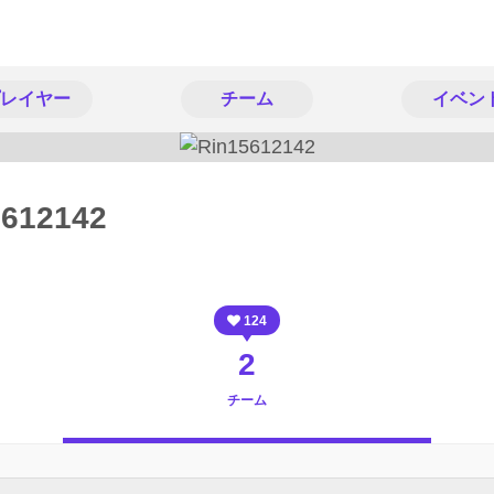
レイヤー
チーム
イベン
5612142
124
2
チーム