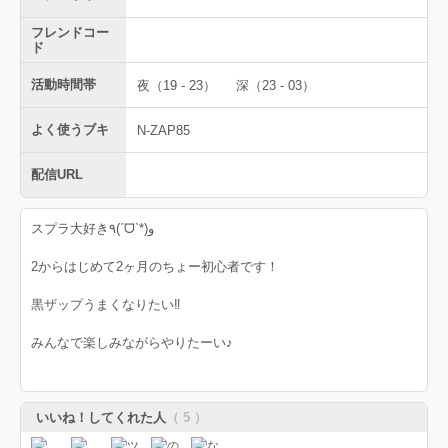
フレンドコー
ド
活動時間帯
夜（19 - 23）
深（23 - 03）
よく使うブキ
N-ZAP85
配信URL
スプラ大好き٩(ˊᗜˋ*)و
2からはじめて2ヶ月のちょー初心者です！
黒ザップうまくなりたい‼︎
みんなで楽しみながらやりたーい♪
いいね！してくれた人
（ 5 ）