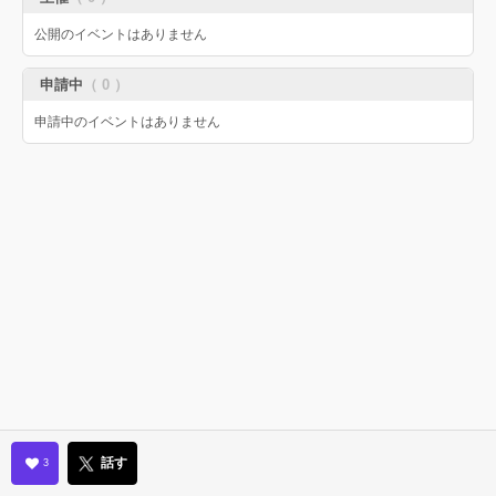
公開のイベントはありません
申請中
（ 0 ）
申請中のイベントはありません
話す
3