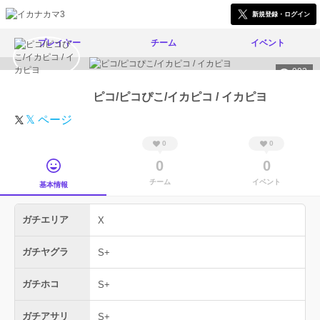
新規登録・ログイン
プレイヤー
チーム
イベント
993
ピコ/ピコぴこ/イカピコ / イカピヨ
𝕏 ページ
0
0
0
0
チーム
イベント
基本情報
ガチエリア
X
ガチヤグラ
S+
ガチホコ
S+
ガチアサリ
S+