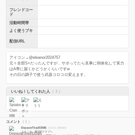
フレンドコー
ド
活動時間帯
よく使うブキ
配信URL
アイコン→@eleanor2024757
元々全部S+だったんですが…サボってたら見事に弱体化して実力
はA帯に届くかどうかくらいですw
その日の調子で使う武器コロコロ変えます。
いいね！してくれた人
（ 3 ）
コメント
（ 1 ）
DepauwThad53586
1月27日 23時58分
ようこそ、星VIPクラブへ