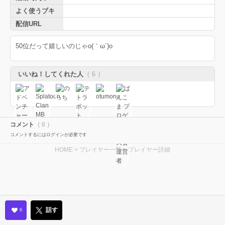
よく使うブキ
配信URL
50位だって嬉しいのじゃo(｀ω´)o
いいね！してくれた人
（ 6 ）
コメント
（ 0 ）
コメントするにはログインが必要です
HOME
>
プレイヤー一覧
> プレイヤー詳細
話す
6