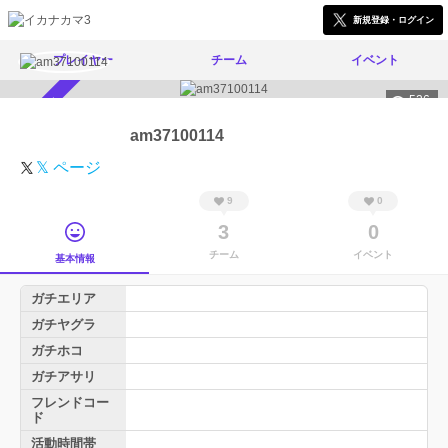
新規登録・ログイン
プレイヤー
チーム
イベント
526
スカウト受付中
am37100114
𝕏 ページ
9
0
3
0
チーム
イベント
基本情報
ガチエリア
ガチヤグラ
ガチホコ
ガチアサリ
フレンドコー
ド
活動時間帯