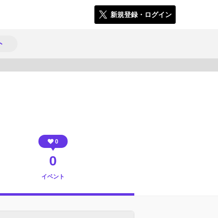
新規登録・ログイン
ト
412
0
0
イベント