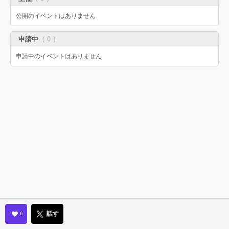
公開のイベントはありません
申請中
（ 0 ）
申請中のイベントはありません
話す
6