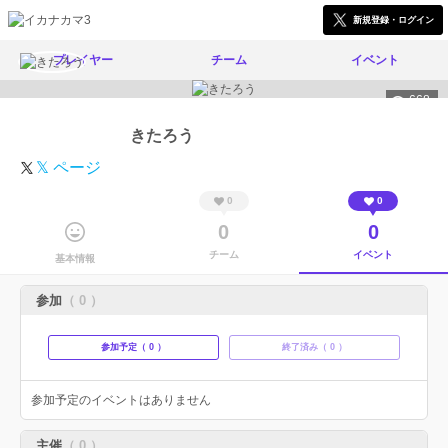
新規登録・ログイン
プレイヤー
チーム
イベント
668
きたろう
𝕏 ページ
0
0
0
0
チーム
イベント
基本情報
参加
（ 0 ）
参加予定（ 0 ）
終了済み（ 0 ）
参加予定のイベントはありません
主催
（ 0 ）