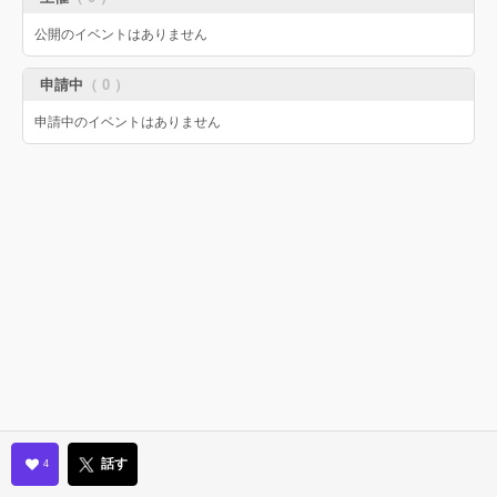
公開のイベントはありません
申請中
（ 0 ）
申請中のイベントはありません
話す
4