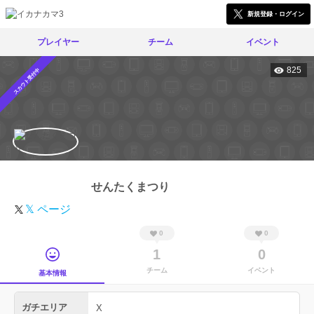
新規登録・ログイン
プレイヤー
チーム
イベント
825
スカウト受付中
せんたくまつり
𝕏 ページ
0
0
1
0
チーム
イベント
基本情報
ガチエリア
X