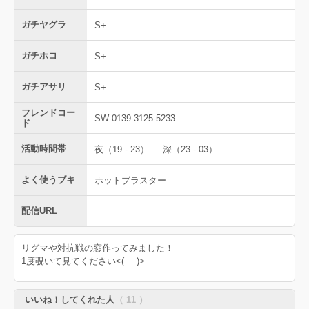
ガチヤグラ
S+
ガチホコ
S+
ガチアサリ
S+
フレンドコー
SW-0139-3125-5233
ド
活動時間帯
夜（19 - 23）
深（23 - 03）
よく使うブキ
ホットブラスター
配信URL
リグマや対抗戦の窓作ってみました！
1度覗いて見てください<(_ _)>
いいね！してくれた人
（ 11 ）