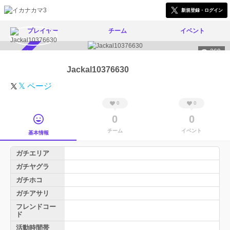
新規登録・ログイン
プレイヤー
チーム
イベント
269
スカウト受付中
Jackal10376630
𝕏 ページ
0
0
0
0
チーム
イベント
基本情報
ガチエリア
ガチヤグラ
ガチホコ
ガチアサリ
フレンドコー
ド
活動時間帯