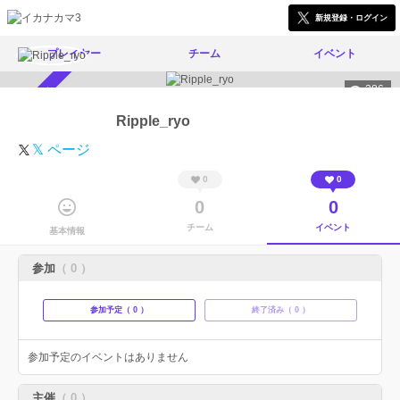
新規登録・ログイン
プレイヤー
チーム
イベント
286
スカウト受付中
Ripple_ryo
𝕏 ページ
0
0
0
0
チーム
イベント
基本情報
参加
（ 0 ）
参加予定（ 0 ）
終了済み（ 0 ）
参加予定のイベントはありません
主催
（ 0 ）