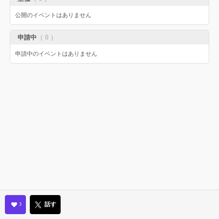
公開のイベントはありません
申請中
（ 0 ）
申請中のイベントはありません
話す
3