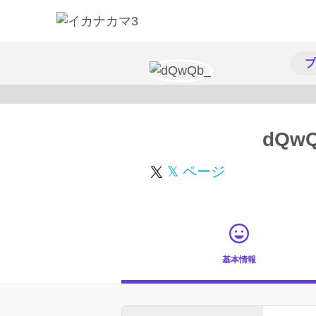
プ
dQw
𝕏 ページ
基本情報