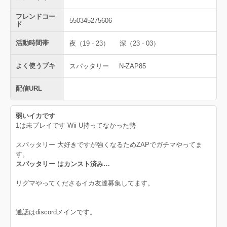
フレンドコー
550345275606
ド
活動時間帯
夜（19 - 23）
深（23 - 03）
よく使うブキ
スパッタリー
N-ZAP85
配信URL
弱いイカです
1は未プレイです Wii U持ってなかった勢
スパッタリー 大好きですが強くなるためZAPでガチマやってま
す。
スパッタリー はカンスト済み…
リグマやってくださるイカ友達募集してます。
通話はdiscordメインです。