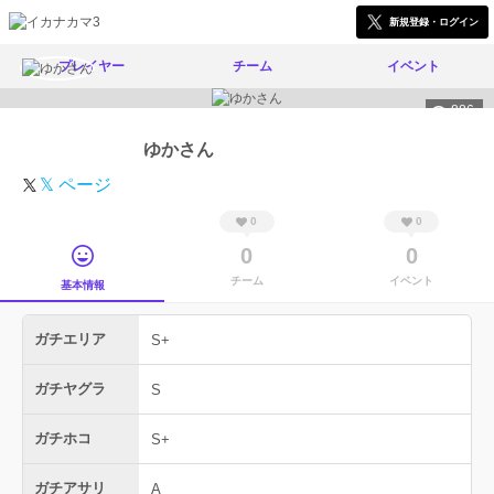
新規登録・ログイン
プレイヤー
チーム
イベント
886
ゆかさん
𝕏 ページ
0
0
0
0
チーム
イベント
基本情報
ガチエリア
S+
ガチヤグラ
S
ガチホコ
S+
ガチアサリ
A