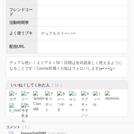
フレンドコー
ド
活動時間帯
よく使うブキ
デュアルスイーパー
配信URL
デュアル使い！エリアＳ＋50！目標は全武器楽しく使えるように
なることです！Ceiche所属イカ垢はフォロバします(๑•̀ㅂ•́)و✧
いいね！してくれた人
（ 11 ）
コメント
（ 1 ）
DepauwThad53586
1月24日 18時26分