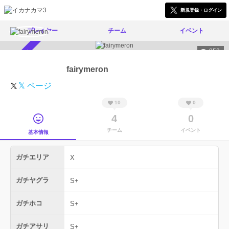
新規登録・ログイン
プレイヤー
チーム
イベント
852
スカウト受付中
fairymeron
𝕏 ページ
10
0
4
0
チーム
イベント
基本情報
ガチエリア
X
ガチヤグラ
S+
ガチホコ
S+
ガチアサリ
S+