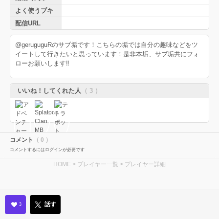
よく使うブキ
配信URL
@geruguguRのサブ垢です！こちらの垢では自分の趣味などをツ
イートして行きたいと思っています！是非本垢、サブ垢共にフォ
ローお願いします‼️
いいね！してくれた人
（ 3 ）
コメント
（ 0 ）
コメントするにはログインが必要です
HOME
>
プレイヤー一覧
> プレイヤー詳細
話す
3