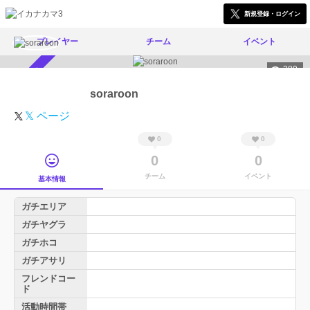
新規登録・ログイン
プレイヤー
チーム
イベント
280
スカウト受付中
soraroon
𝕏 ページ
0
0
0
0
チーム
イベント
基本情報
ガチエリア
ガチヤグラ
ガチホコ
ガチアサリ
フレンドコー
ド
活動時間帯