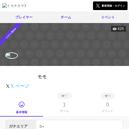
新規登録・ログイン
プレイヤー
チーム
イベント
625
スカウト受付中
モモ
𝕏 ページ
7
0
1
0
チーム
イベント
基本情報
ガチエリア
S+