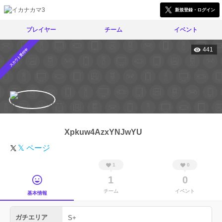
新規登録・ログイン
プレイヤー
チーム
イベント
441
スカウト受付中
Xpkuw4AzxYNJwYU
𝕏 ページ
1
0
1
0
チーム
イベント
基本情報
ガチエリア
S+