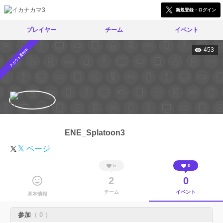
新規登録・ログイン
プレイヤー
チーム
イベント
453
スカウト受付中
ENE_Splatoon3
𝕏 ページ
5
0
2
0
チーム
イベント
基本情報
参加
（ 0 ）