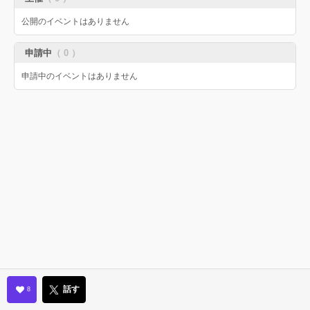
公開のイベントはありません
申請中
（ 0 ）
申請中のイベントはありません
話す
8