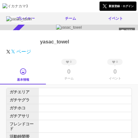
新規登録・ログイン
プレイヤー
チーム
イベント
333
スカウト受付中
yasac_towel
𝕏 ページ
0
0
0
0
チーム
イベント
基本情報
ガチエリア
ガチヤグラ
ガチホコ
ガチアサリ
フレンドコー
ド
活動時間帯