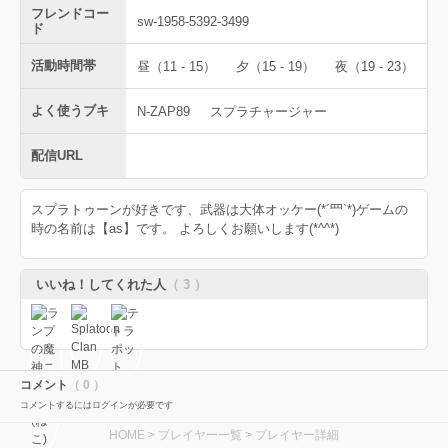
フレンドコー
sw-1958-5392-3499
ド
活動時間帯
昼（11 - 15）
夕（15 - 19）
夜（19 - 23）
よく使うブキ
N-ZAP89
スプラチャージャー
配信URL
スプラトゥーンが好きです、武器は大体オッケー(*´罒`*)ゲームの
時の名前は【as】です。 よろしくお願いします(*^^*)
いいね！してくれた人
（ 3 ）
コメント
（ 0 ）
コメントするにはログインが必要です
HOME
>
プレイヤー一覧
> プレイヤー詳細