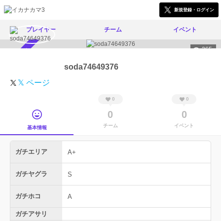
新規登録・ログイン
プレイヤー
チーム
イベント
365
スカウト受付中
soda74649376
𝕏 ページ
0
0
0
0
チーム
イベント
基本情報
ガチエリア
A+
ガチヤグラ
S
ガチホコ
A
ガチアサリ