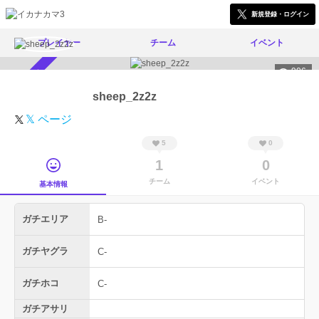
新規登録・ログイン
プレイヤー
チーム
イベント
906
スカウト受付中
sheep_2z2z
𝕏 ページ
5
0
1
0
チーム
イベント
基本情報
ガチエリア
B-
ガチヤグラ
C-
ガチホコ
C-
ガチアサリ